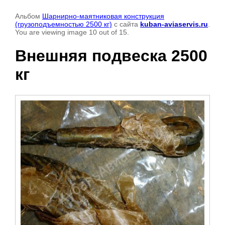
Альбом
Шарнирно-маятниковая конструкция
(грузоподъемностью 2500 кг)
с сайта
kuban-aviaservis.ru
.
You are viewing image 10 out of 15.
Внешняя подвеска 2500
кг